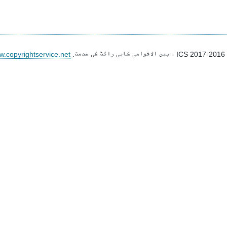
2
ICS
- بین الاقوامی کاپی رائٹ کی خدمت.
w.copyrightservice.net