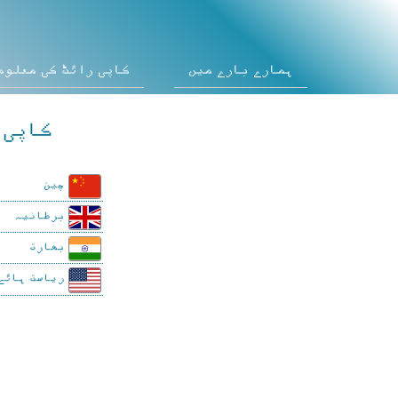
ہمارے بارے میں
کاپی رائٹ کی معلوم
کاپی 
چین
برطانیہ
بھارت
ریاست ہائے 