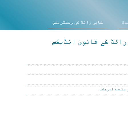
ات
کاپی رائٹ کی رجسٹریشن
رائٹ کے قانون انڈیکس
متحدہ امریکہ