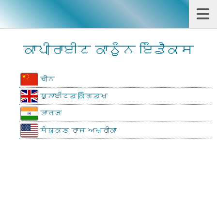
ਕਾਪੀਰਾਈਟ ਕਾਨੂੰਨ ਇੰਡੈਕਸ
ਚੀਨ
ਯੁਨਾਈਟਡ ਕਿੰਗਡਮ
ਭਾਰਤ
ਸੰਯੁਕਤ ਰਾਜ ਅਮਰੀਕਾ