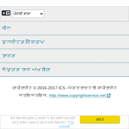
ਚੀਨ
ਯੁਨਾਈਟਡ ਕਿੰਗਡਮ
ਭਾਰਤ
ਸੰਯੁਕਤ ਰਾਜ ਅਮਰੀਕਾ
ਕਾਪੀਰਾਈਟ © 2016-2017
ICS
-ਅੰਤਰਰਾਸ਼ਟਰੀ ਕਾਪੀਰਾਈਟ
ਸਰਵਿਸਰਵਿਸ.
http://www.copyrightservice.net
ਇਸ ਵੈਬਸਾਈਟ ਕੂਕੀਜ਼ ਨੂੰ ਵਰਤਦਾ ਹੈ, ਇਹ ਯਕੀਨੀ ਕਰਨ ਲਈ
ਠੀਕ ਹੈ
ਤੁਹਾਨੂੰ ਵਧੀਆ ਅਨੁਭਵ ਨੂੰ ਪ੍ਰਾਪਤ ਸਾਡੀ ਵੈਬਸਾਈਟ ' ਤੇ
ਹੋਰ
ਜਾਣਕਾਰੀ