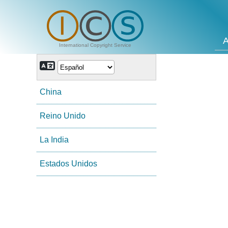
A
International Copyright Service
China
Reino Unido
La India
Estados Unidos