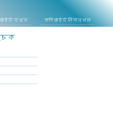
রাইট তথ্য
কপিরাইট নিবন্ধন
ূচক