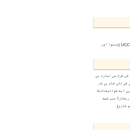
UCC
(جنیوا اور
کی طرف سے اجازت دی
کے لئے کام ہے کہ.
ہے ایک کوالیفائنگ
 ریکارڈ میں کچھ
 فارم).