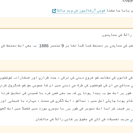
 پایا جا سکتا
قومی آرکائیوز کی ویب سائٹ
.
رائٹ کے معاہدوں.
 کیا گیا تھا پر 9 ستمبر 1886. یہ بھی ایک دستخط کے
کے قانون کے مقاصد کو فروغ دینے کی ترقی ، جدت طرازی اور فنکارانہ کوششوں 
منافع سے ان کی کوششوں کی طرف سے دینے میں ان کا خصوصی حق کو کنٹرول کرنے 
طور پر ایک حق یہ پیدا ہوتا ہے کہ جب بھی کسی فرد یا کمپنی کی تخلیق کرتا 
کام ہونا چاہئے اصل میں ، نمائش ، ایک ڈگری کی محنت ، مہارت یا فیصلے, اور
 پر قبضہ کر لیا ایک تصویر کے طور پر, یا دوسری صورت میں فکسڈ میں ایک ٹھوس
ے
مزید تفصیلات کے لئے کے حقوق پر کاپی رائٹ کے مالکان.