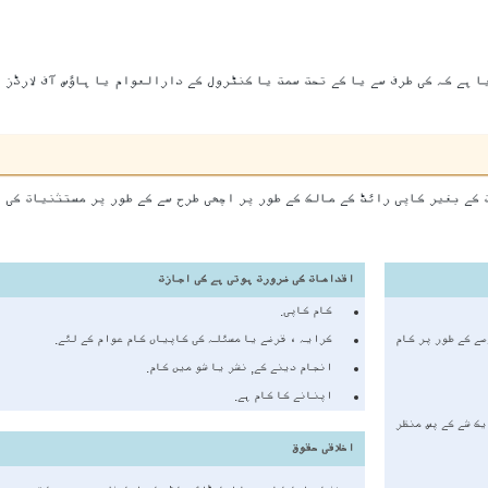
ا ہے کہ کی طرف سے یا کے تحت سمت یا کنٹرول کے دارالعوام یا ہاؤس آف لارڈز ا
 کے بغیر کاپی رائٹ کے مالک کے طور پر اچھی طرح سے کے طور پر مستثنیات کی 
اقدامات کی ضرورت ہوتی ہے کی اجازت
کام کاپی.
ے کے طور پر کام
کرایہ ، قرضے یا مسئلہ کی کاپیاں کام عوام کے لئے.
انجام دینے کے, نشر یا شو میں کام.
اپنانے کا کام ہے.
یک شے کے پس منظر
اخلاقی حقوق