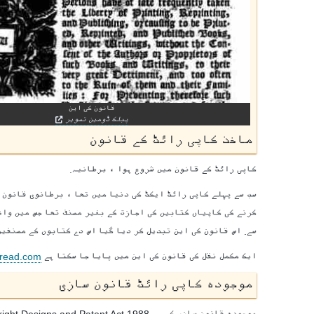
قانون کی این
پبلک ڈومین تصویر
ماخذ کاپی رائٹ کے قانون
کاپی رائٹ کے قانون میں شروع ہوا ، برطانیہ.
سب سے پہلے کاپی رائٹ ایکٹ کی دنیا میں تھا ، برطانوی
قانون 
کرنے کی کاپیاں کتابیں کی اجازت کے بغیر مصنف تھا جس میں واض
سے. اس قانون کی این تبدیل کر دیا گیا اس دے کتابوں کے مصنفین
ایک مکمل نقل کی
قانون کی این
میں پایا جا سکتا ہے
read.com
موجودہ کاپی رائٹ قانون سازی
موجودہ قانون سازی کی ہے
1988 Copyright Designs and Patent Act