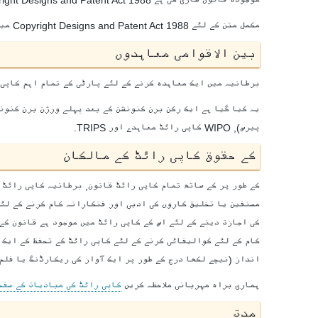
مکمل متن کے لئے
1988 Copyright Designs and Patent Act
میں
بین الاقوامی معاہدوں
برطانیہ میں ایک معاہدہ کرنے کے لئے پارٹی کے تمام اہم کاپی 
یہ کیا گیا ہے ایک رکن برن کنونشن کے بعد پہلے ورژن برن کنونشن کے معاہدے پر دستخط
پیرس),
WIPO
کاپی رائٹ معاہدے اور
TRIPS
.
کے حقوق کاپی رائٹ کے مالکان
کے طور پر کے ساتھ تمام کاپی رائٹ قانون, برطانیہ کاپی رائٹ 
مصنفین یا تخلیق کاروں کی ادبی اور فنکارانہ کام کرنے کے لئے 
کی اجازت دینے کے لئے اس کے کاپی رائٹ میں موجود ہے قانون کے 
کام کے لئے کوالیفائی کرنے کے لئے کاپی رائٹ کے تحفظ کے ایک 
انداز (نیچے لکھا درج کے طور پر ایک آواز کی ریکارڈنگ یا فلم,
ہماری براہ مہربانی ملاحظہ کریں
کاپی رائٹ کی مبادیات کے صفح
مدت