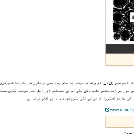
کی این
میں 1710. اس وقت سے پہلے یہ عام بات تھی پرنٹرز کے لئے یا کتب ف
ح طور پر ایک عظیم نقصان کے لئے ان کے مصنفین اور اصل میں حوصلہ شکنی مصن
 کے حق کو کنٹرول کرنے کے لئے پنروتپادن ان کے کام کرتا ہے.
www.ebooks
.