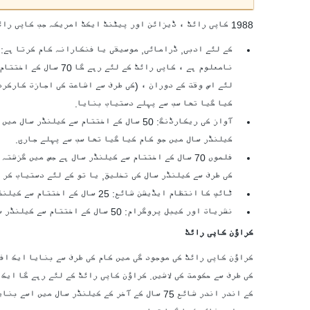
1988 کاپی رائٹ ، ڈیزائن اور پیٹنٹ ایکٹ امریکہ جب کاپی رائٹ ختم ہو جائے گا مندرجہ ذیل کے طور پر:
نامعلوم ہے ، کاپی را
کیا گیا تھا سب سے پہلے دستیاب بنایا.
کیلنڈر سال میں جو کام کیا گیا تھا سب سے پہلے جاری.
کی طرف سے کیلنڈر سال کی تخلیق, یا تو کے لئے دستیاب کر دیا ، عوام میں اس وقت 70 سال سے اس سال 
ٹائپ کا انتظام ایڈیشن شائع: 25 سال کے اختتام سے کیلنڈر سال میں جو کام کیا گیا تھا سب سے پہلے شائع.
نشریات اور کیبل پروگرام: 50 سال کے اختتام سے کیلنڈر سال ہے جس میں نشر کی گئی تھی ۔
کراؤن کاپی رائٹ
کراؤن کاپی رائٹ کی موجود گی میں کام کی طرف سے بنایا ایک اف