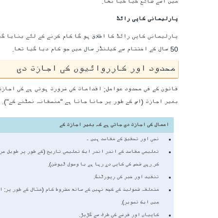
میں اسے شائع کیا گیا تھا.
پارلیمانی کاپی رائٹ
پارلیمانی کاپی رائٹ کا اطلاق ہو گا کام کرنے کے لئے بنایا گی
50 سال کے اختتام سے کیلنڈر سال میں جو کام دیا گیا تھا.
محدود اور کارروائیوں کی اجازت دی
قانون کے فی محدود عوامل; اقدامات کی ضرورت ہوتی ہے کی اجازت
بغیر اجازت (اس کے طور پر جانا جاتا ہے "منصفانہ نمٹنے کے").
اعمال کی اجازت دی جاتی ہے کہ بغیر اجازت کے
نجی اور تحقیق کے مقاصد ہیں ۔
تعلیمی مقاصد کے اندر اندر ایک تعلیمی تاریخ (کے طور پر طویل عرص
کر رہے شخص کی کاپی دے رہا ہے یا وصول ٹیوشن).
تنقید اور خبر کی رپورٹنگ.
متعلقہ شمولیت کے کچھ نہیں کے ساتھ مشروط کام (مثال کے طور پر: ا
میں ایک تصویر).
کاپیاں اور قرضے کی طرف سے گڑبڑ.