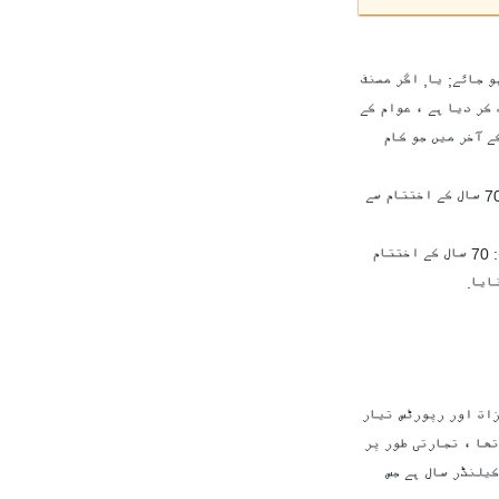
ے مصنف فوت ہو جائے; یا, اگر مصنف
 دستیاب کر دیا ہے ، عوام کے
 نمائش, وغیرہ), اس کے بعد مدت ہو جائے گا 70 سال سے اس سال کے آخر میں جو کام
آواز کی ریکارڈنگ: 50 سال کے اختتام سے کیلنڈر سال میں جو کام پیدا کیا گیا تھا, یا, اگر کام جاری کی گئی ہے کے اندر اندر اس وقت 70 سال کے اختتام سے
فلموں 70 سال کے اختتام سے کیلنڈر سال ہے جس میں گزشتہ پرنسپل ڈائریکٹر, مصنف یا موسیقار فوت ہو جائے. اگر کام کے نامعلوم تصنیف: 70 سال کے اختتام
زات اور رپورٹس تیار
گیا تھا. اگر کام تھا ، تجارتی طور پر
ن کاپی رائٹ جائے گا کے لئے گزشتہ 50 سال کے اختتام سے کیلنڈر سال ہے جس