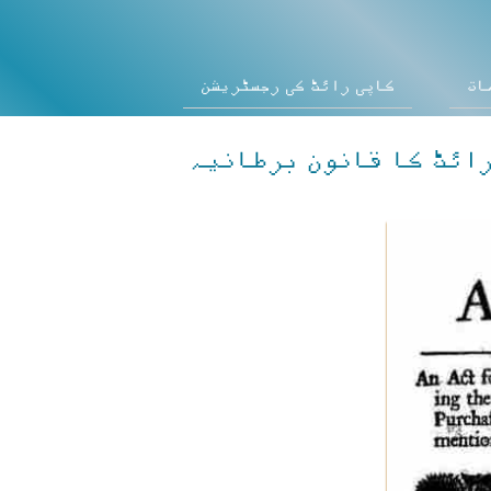
ات
کاپی رائٹ کی رجسٹریشن
ائٹ کا قانون برطانیہ