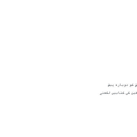
روش کو دوبارہ پیش
فین کی کتابیں لکھنے