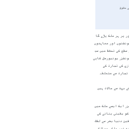
ے حقوق
ر پر ہر ملک پڑے گا
ونشنوں اور معاہدوں
 سطح کے تحفظ میں سب
ونشن, یونیورسل کاپی
, مخالف کی جعل سازی کی تجارت کے
 ، اور معاہدے پر تجارت سے متعلقہ
 بہت سے حالات ہیں
ن, ایک ایسے ملک میں
کو یقینی بنانے کی
فین دنیا بھر سے لطف
ہ غیر ملکی ممالک.