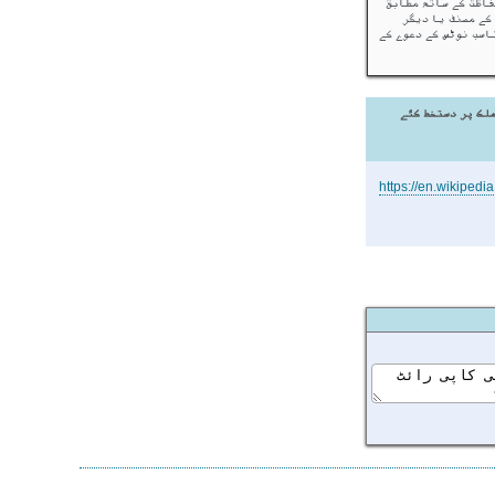
فاظت کے ساتھ مطابق
کے مصنف یا دیگر
اسب نوٹس کے دعوے کے
ملک پر دستخط کئے
https://en.wikipedi