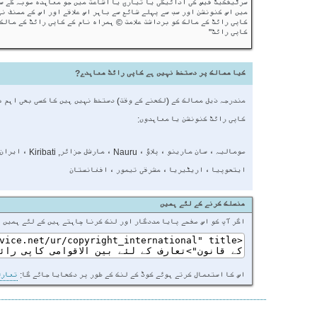
سرٹیفکیٹ فیس کی ادائیگی یا تیاری یا اشاعت میں جو معاہدہ صوبہ گے سل
میں اس کنونشن اور سب سے پہلے شائع سے باہر اس علاقے اور اس کے مصنف ن
کاپی رائٹ کے مالک کو برداشت علامت © ہمراہ نام کے کاپی رائٹ کے مالک 
کاپی رائٹ"
کیا ممالک پر دستخط نہیں ہے کاپی رائٹ معاہدے?
مندرجہ ذیل ممالک کے (لکھنے کے وقت) دستخط نہیں ہیں کا کسی بھی اہم ب
کاپی رائٹ کنونشن یا معاہدوں:
صومالیہ ، سان مارینو ، پلاؤ ، Nauru 
ایتھوپیا ، اریٹیریا ، مشرقی تیمور ، افغانستان
منسلک کرنے کے لئے ہمیں
اگر آپ کو اس صفحے پایا مددگار اور لنک کرنا چاہتے ہیں کے لئے ہمیں فراہم کی ہے کے HTML کوڈ ہے کہ آپ استعمال
اس کا استعمال کرتے ہوئے کوڈ کے لنک کے طور پر دکھایا جائے گا:
تعارف