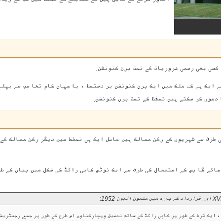
 کسی بھی رسمی ضروریات کے تحت برن کنونشن.
 دعوی کر سکتے ہیں تحفظ کے تحت برن کنونشن.
کام کرتا ہے کی طرف سے شہریوں کے رکن ممالک ہیں حاصل ایک ہی تحفظ میں دیگر رکن ممالک 
جائے گا بس کے استعمال کی طرف سے ایک نوٹس کاپی رائٹ کی شکل میں بیان کے ط
، ایک شرط کے طور پر کاپی رائٹ کے ساتھ تعمیل وپچارکتاوں اس طرح کے طور پر جمع, رجسٹریشن