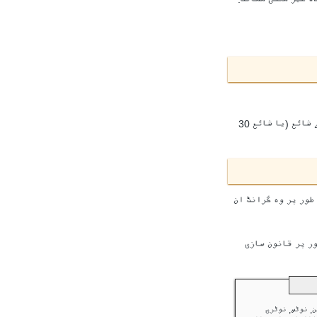
کے تحت برن, کسی بھی مصنف ہے جو ایک قومی یا domiciliary میں سے ایک ہے کہ ملک میں ایک برن کنونشن پر دستخط ، یا جہاں کام تھا سب سے پہلے شائع (یا شائع 30
کے طور پر وہ گرانٹ ان
ور پر قانون سازی
, نوٹس, نوٹری