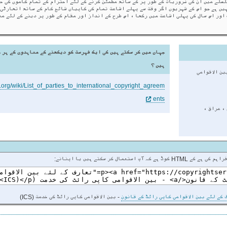
سلے میں ان کی ضروریات کے طور پر کے ساتھ مطمئن کرنے کے لئے احترام کے تمام کاموں کی ح
ہیں ہے جو اس کے شہریوں اگر وقت سے پہلے اشاعت تمام کی کاپیاں شائع کام کے ساتھ اتھارٹی 
اور اس سال کی پہلی اشاعت میں رکھا ، اس طرح کے انداز اور مقام کے طور پر دینے کے لئے من
جہاں میں کر سکتے ہیں کی ایک فہرست کو دیکھنے کے معاہدوں کے ہر 
ہیں ؟
ین الاقوامی
a.org/wiki/List_of_parties_to_international_copyright_agreem
ents
، مارشل جزائر, Kiribati ، ایران ، عراق ،
 کر سکتے ہیں یا اپنانے:
 کے لئے بین الاقوامی کاپی رائٹ کے قانون
- بین الاقوامی کاپی رائٹ کی خدمت (ICS)