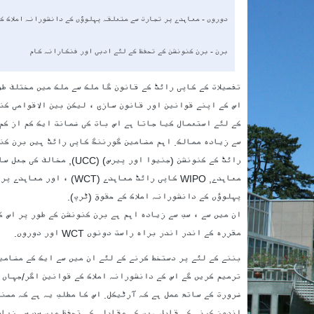
دوروں - معاہدے پر تجارت سے متعلقہ پہلوؤں کے دانشورانہ املاک ک
برن - برن کنونشن کے تحفظ کے لئے ادبی اور فنکارانہ کام
تفصیلات کے کاپی رائٹ کے قانون گا ملک سے ملک میں مختلف طو
اس کے اپنے قوانین اور قانون سازی ، لیکن بین الاقوامی کن
کے لئے استعمال کیا جاتا ہے اس بات کی ضمانت ایک کم از کم
سے زیادہ ممالک. اہم مضامین گورننگ کاپی رائٹ ہیں برن کن
رائٹ کے کنونشن (جنیوا اور پیرس) (UCC)
معاہدے, WIPO کاپی رائٹ معاہدے (WCT)
پہلوؤں کے دانشورانہ املاک کے حقوق (ٹرپ).
ان میں سے ، سب سے زیادہ اہم ہے برن کنونشن کے طور پر اس کے
مقررہ کے اندر اندر براہ راست دونوں WCT اور دوروں.
بننے کے لئے پر دستخط کرنے کے لئے ان میں سے ایک کے مضامی
ترمیم کریں گے اس کے دانشورانہ املاک کے قوانین اگر/جہاں 
ضرورت کے ساتھ عمل ہے کہ آرٹیکل. اس کا مطلب یہ ہے کہ مصن
اندوز کرنے کے قابل ہیں کے مقابلے کے تحفظ میں سب سے زیاد