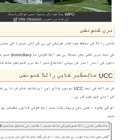
WIPO ہیڈ کوارٹر جنیوا میں, سوئٹزرلینڈ.
کی طرف سے تصویر Ville Oksanen
برن کنونشن
کاپی رائٹ کے تحفظ خود کار طریقے سے ہے کے لئے ضرورت کے بغیر
دنوں کے اندر اندر کی پہلی اشاعت) میں ایک برن کنونشن ملک کا
UCC عالمگیر کاپی رائٹ کنونشن
کی شرائط کے تحت UCC دونوں شائع اور اپرکاشت 
کے اپنے شہریوں کی ہے ۔
اس کے علاوہ ، کسی بھی وپچارکتا میں ایک قومی قانون مطمئن ہو 
میں:
عالمگیر کاپی رائٹ کنونشن کے ساتھ ضمیمہ اعلامیہ سے متعلق مضامین XVII اور قرارداد کے بارہ میں مضمون الیون 1952:
"کسی بھی معاہدہ صوبہ ہے جس کے تحت ، اس کے گھریلو قانون کی ضرورت ہے 