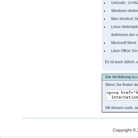
Unicode :
U+00
Windows-Verkn
Mac-shortcut: O
Linux-Verknüp
definieren der 
Microsoft Word
Libre Office: E
Es ist auch üblich,
Die Verlinkung zu 
Wenn Sie finden di
Mit diesem code, de
Copyright ©