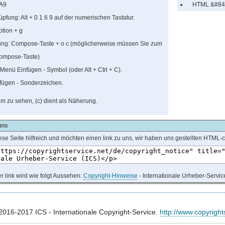
A9
HTML
&#84
üpfung:
Alt + 0 1 6 9
auf der numerischen Tastatur.
ption
+ g
fung: Compose-Taste
+ o c
(möglicherweise müssen Sie zum
compose-Taste)
: Menü Einfügen - Symbol (oder
Alt + Ctrl + C
).
infügen - Sonderzeichen.
 um zu sehen, (c) dient als Näherung.
uns
ese Seite hilfreich und möchten einen link zu uns, wir haben uns gestellten HTM
r link wird wie folgt Aussehen:
Copyright-Hinweise
- Internationale Urheber-Servic
 2016-2017
ICS
- Internationale Copyright-Service.
http://www.copyright