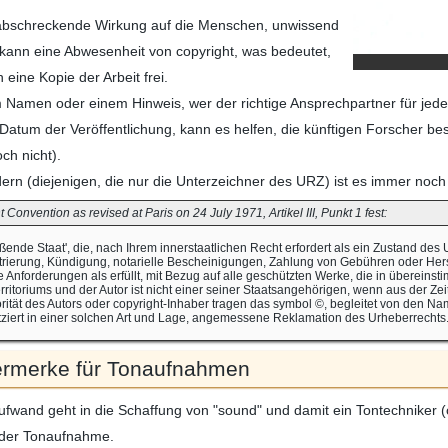
 abschreckende Wirkung auf die Menschen, unwissend
kann eine Abwesenheit von copyright, was bedeutet,
 eine Kopie der Arbeit frei.
m Namen oder einem Hinweis, wer der richtige Ansprechpartner für jed
atum der Veröffentlichung, kann es helfen, die künftigen Forscher best
och nicht).
dern (diejenigen, die nur die Unterzeichner des URZ) ist es immer noch
 Convention as revised at Paris on 24 July 1971, Artikel III, Punkt 1 fest:
ßende Staat', die, nach Ihrem innerstaatlichen Recht erfordert als ein Zustand des
trierung, Kündigung, notarielle Bescheinigungen, Zahlung von Gebühren oder Herst
e Anforderungen als erfüllt, mit Bezug auf alle geschützten Werke, die in überei
ritoriums und der Autor ist nicht einer seiner Staatsangehörigen, wenn aus der Zeit
torität des Autors oder copyright-Inhaber tragen das symbol ©, begleitet von den N
atziert in einer solchen Art und Lage, angemessene Reklamation des Urheberrechts.
ermerke für Tonaufnahmen
 Aufwand geht in die Schaffung von "sound" und damit ein Tontechniker 
 der Tonaufnahme.