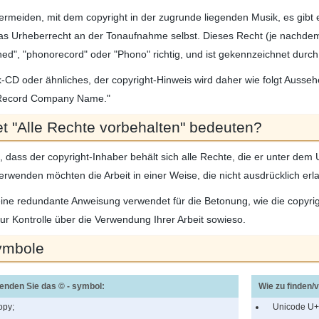
rmeiden, mit dem copyright in der zugrunde liegenden Musik, es gibt 
das Urheberrecht an der Tonaufnahme selbst. Dieses Recht (je nachdem
shed", "phonorecord" oder "Phono" richtig, und ist gekennzeichnet durch
k-CD oder ähnliches, der copyright-Hinweis wird daher wie folgt Auss
Record Company Name."
t "Alle Rechte vorbehalten" bedeuten?
, dass der copyright-Inhaber behält sich alle Rechte, die er unter d
rwenden möchten die Arbeit in einer Weise, die nicht ausdrücklich er
 eine redundante Anweisung verwendet für die Betonung, wie die copyr
ur Kontrolle über die Verwendung Ihrer Arbeit sowieso.
ymbole
enden Sie das © - symbol:
Wie zu finden/
opy;
Unicode
U+