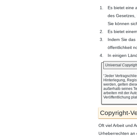
Es bietet eine
des Gesetzes, 
Sie können sich
Es bietet eine
Indem Sie das D
öffentlichkeit n
In einigen Län
Universal Copyright
“Jeder Vertragschlie
Hinterlegung, Regis
werden, gelten dies
außerhalb seines Ter
arbeiten mit der Au
Veröffentlichung pl
Copyright-V
Oft viel Arbeit und
Urheberrechten an