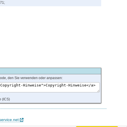
71;
L-code, den Sie verwenden oder anpassen:
e (ICS)
service.net