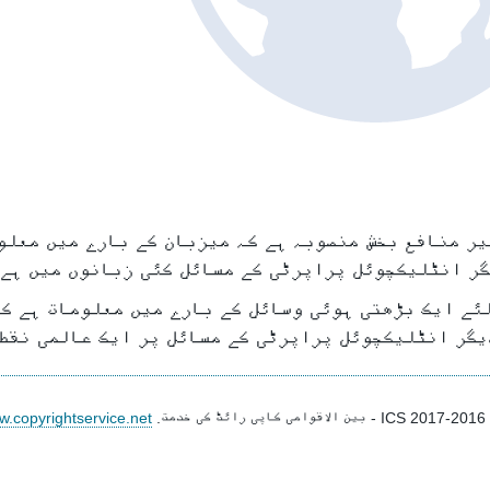
یر منافع بخش منصوبہ ہے کہ میزبان کے بارے میں معلو
گر انٹلیکچوئل پراپرٹی کے مسائل کئی زبانوں میں ہے 
ئے ایک بڑھتی ہوئی وسائل کے بارے میں معلومات ہے ک
یگر انٹلیکچوئل پراپرٹی کے مسائل پر ایک عالمی نقطہ
2
ICS
- بین الاقوامی کاپی رائٹ کی خدمت.
w.copyrightservice.net