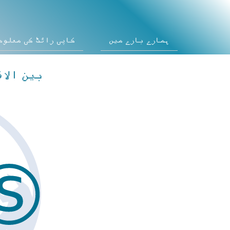
ہمارے بارے میں
کاپی رائٹ کی معلوم
بین الا