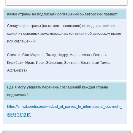
Какие страны не подписали соглашений об авторских правах?
Следующие страны (на момент написания) не подписавшие ни
одной из основных международных конвенций об авторском праве
или соглашений:
Сомали, Сан-Марино, Палау, Науру, Маршалловы Острова,
Кирибати, Иран, Ирак, Эфиопия, Эритрея, Восточный Тимор,
Афганистан
Где я могу увидеть перечень соглашений каждая страна
подписала?
https://en.wikipedia.org/wiki/List_of_parties_to_international_copyright_
agreements