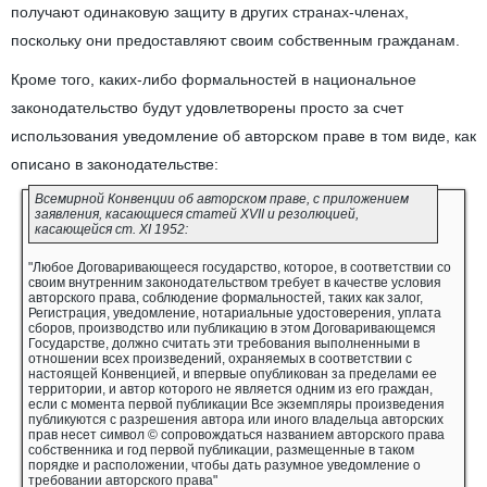
получают одинаковую защиту в других странах-членах,
поскольку они предоставляют своим собственным гражданам.
Кроме того, каких-либо формальностей в национальное
законодательство будут удовлетворены просто за счет
использования уведомление об авторском праве в том виде, как
описано в законодательстве:
Всемирной Конвенции об авторском праве, с приложением
заявления, касающиеся статей XVII и резолюцией,
касающейся ст. XI 1952:
"Любое Договаривающееся государство, которое, в соответствии со
своим внутренним законодательством требует в качестве условия
авторского права, соблюдение формальностей, таких как залог,
Регистрация, уведомление, нотариальные удостоверения, уплата
сборов, производство или публикацию в этом Договаривающемся
Государстве, должно считать эти требования выполненными в
отношении всех произведений, охраняемых в соответствии с
настоящей Конвенцией, и впервые опубликован за пределами ее
территории, и автор которого не является одним из его граждан,
если с момента первой публикации Все экземпляры произведения
публикуются с разрешения автора или иного владельца авторских
прав несет символ © сопровождаться названием авторского права
собственника и год первой публикации, размещенные в таком
порядке и расположении, чтобы дать разумное уведомление о
требовании авторского права"